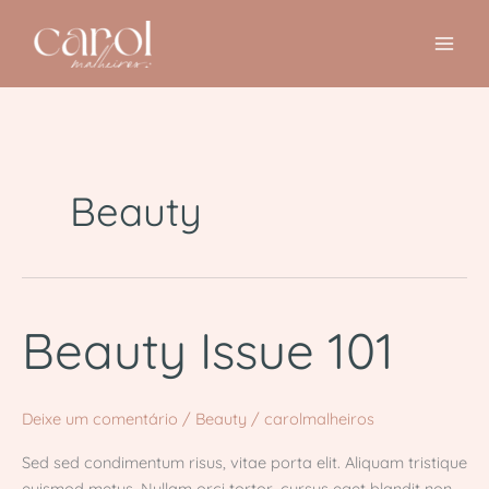
Ir
para
o
conteúdo
Beauty
Beauty
Beauty Issue 101
Issue
101
Deixe um comentário
/
Beauty
/
carolmalheiros
Sed sed condimentum risus, vitae porta elit. Aliquam tristique
euismod metus. Nullam orci tortor, cursus eget blandit non,